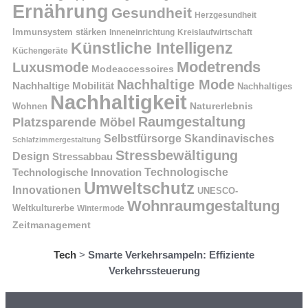
Ernährung
Gesundheit
Herzgesundheit
Immunsystem stärken
Kreislaufwirtschaft
Inneneinrichtung
Künstliche Intelligenz
Küchengeräte
Modetrends
Luxusmode
Modeaccessoires
Nachhaltige Mode
Nachhaltige Mobilität
Nachhaltiges
Nachhaltigkeit
Naturerlebnis
Wohnen
Raumgestaltung
Platzsparende Möbel
Selbstfürsorge
Skandinavisches
Schlafzimmergestaltung
Stressbewältigung
Design
Stressabbau
Technologische Innovation
Technologische
Umweltschutz
Innovationen
UNESCO-
Wohnraumgestaltung
Weltkulturerbe
Wintermode
Zeitmanagement
Tech
>
Smarte Verkehrsampeln: Effiziente
Verkehrssteuerung