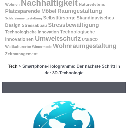
Nachhaltigkeit
Naturerlebnis
Wohnen
Raumgestaltung
Platzsparende Möbel
Selbstfürsorge
Skandinavisches
Schlafzimmergestaltung
Stressbewältigung
Design
Stressabbau
Technologische Innovation
Technologische
Umweltschutz
Innovationen
UNESCO-
Wohnraumgestaltung
Weltkulturerbe
Wintermode
Zeitmanagement
Tech
>
Smartphone-Hologramme: Der nächste Schritt in
der 3D-Technologie