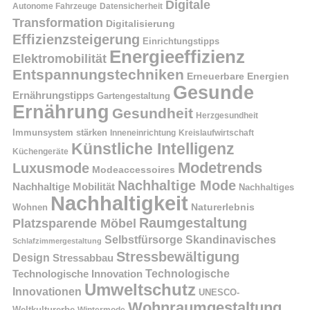
Digitale
Autonome Fahrzeuge
Datensicherheit
Transformation
Digitalisierung
Effizienzsteigerung
Einrichtungstipps
Energieeffizienz
Elektromobilität
Entspannungstechniken
Erneuerbare Energien
Gesunde
Ernährungstipps
Gartengestaltung
Ernährung
Gesundheit
Herzgesundheit
Immunsystem stärken
Kreislaufwirtschaft
Inneneinrichtung
Künstliche Intelligenz
Küchengeräte
Modetrends
Luxusmode
Modeaccessoires
Nachhaltige Mode
Nachhaltige Mobilität
Nachhaltiges
Nachhaltigkeit
Naturerlebnis
Wohnen
Raumgestaltung
Platzsparende Möbel
Selbstfürsorge
Skandinavisches
Schlafzimmergestaltung
Stressbewältigung
Design
Stressabbau
Technologische Innovation
Technologische
Umweltschutz
Innovationen
UNESCO-
Wohnraumgestaltung
Weltkulturerbe