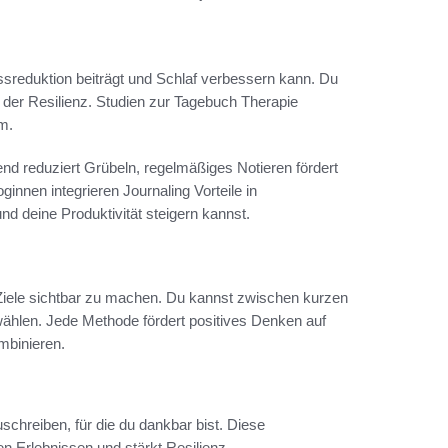
ssreduktion beiträgt und Schlaf verbessern kann. Du
ung der Resilienz. Studien zur Tagebuch Therapie
m.
end reduziert Grübeln, regelmäßiges Notieren fördert
nen integrieren Journaling Vorteile in
d deine Produktivität steigern kannst.
 Ziele sichtbar zu machen. Du kannst zwischen kurzen
 wählen. Jede Methode fördert positives Denken auf
mbinieren.
schreiben, für die du dankbar bist. Diese
 Erlebnissen und stärkt Resilienz.