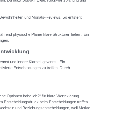
rößen. Du nutzt SMART Ziele, Rückwärtsplanung und
he Gewohnheiten und Monats-Reviews. So entsteht
während physische Planer klare Strukturen liefern. Ein
ungen.
Entwicklung
nnst und innere Klarheit gewinnst. Ein
otivierte Entscheidungen zu treffen. Durch
che Optionen habe ich?“ für klare Werteklärung.
ren Entscheidungsdruck beim Entscheidungen treffen.
wechseln und Beziehungsentscheidungen, weil Motive