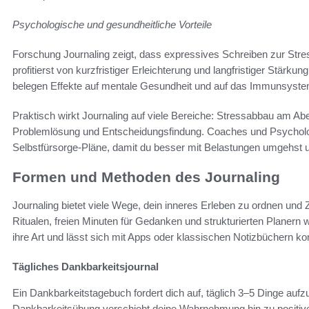
Psychologische und gesundheitliche Vorteile
Forschung Journaling zeigt, dass expressives Schreiben zur Stre
profitierst von kurzfristiger Erleichterung und langfristiger Stärk
belegen Effekte auf mentale Gesundheit und auf das Immunsyste
Praktisch wirkt Journaling auf viele Bereiche: Stressabbau am Ab
Problemlösung und Entscheidungsfindung. Coaches und Psychologin
Selbstfürsorge-Pläne, damit du besser mit Belastungen umgehst un
Formen und Methoden des Journaling
Journaling bietet viele Wege, dein inneres Erleben zu ordnen und
Ritualen, freien Minuten für Gedanken und strukturierten Planern
ihre Art und lässt sich mit Apps oder klassischen Notizbüchern ko
Tägliches Dankbarkeitsjournal
Ein Dankbarkeitstagebuch fordert dich auf, täglich 3–5 Dinge aufzu
Dankbarkeitsübung verschiebt deine Wahrnehmung hin zu positiven