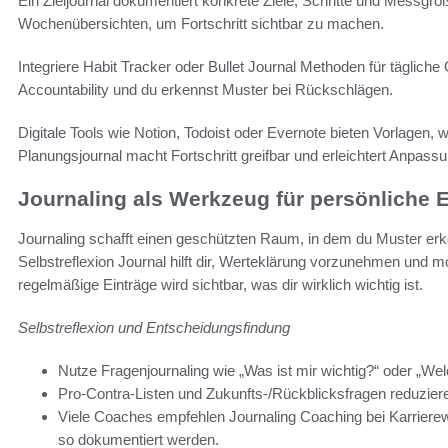
Ein Zieljournal dokumentiert konkrete Ziele, Schritte und Messg
Wochenübersichten, um Fortschritt sichtbar zu machen.
Integriere Habit Tracker oder Bullet Journal Methoden für täglic
Accountability und du erkennst Muster bei Rückschlägen.
Digitale Tools wie Notion, Todoist oder Evernote bieten Vorlagen, 
Planungsjournal macht Fortschritt greifbar und erleichtert Anpass
Journaling als Werkzeug für persönliche 
Journaling schafft einen geschützten Raum, in dem du Muster erke
Selbstreflexion Journal hilft dir, Werteklärung vorzunehmen und m
regelmäßige Einträge wird sichtbar, was dir wirklich wichtig ist.
Selbstreflexion und Entscheidungsfindung
Nutze Fragenjournaling wie „Was ist mir wichtig?“ oder „Wel
Pro-Contra-Listen und Zukunfts-/Rückblicksfragen reduzie
Viele Coaches empfehlen Journaling Coaching bei Karriere
so dokumentiert werden.