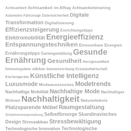
Achtsamkeit im Alltag
Achtsamkeitstraining
Achtsamkeit
Digitale
Autonome Fahrzeuge
Datensicherheit
Transformation
Digitalisierung
Effizienzsteigerung
Einrichtungstipps
Energieeffizienz
Elektromobilität
Entspannungstechniken
Erneuerbare Energien
Gesunde
Ernährungstipps
Gartengestaltung
Ernährung
Gesundheit
Herzgesundheit
Immunsystem stärken
Kreislaufwirtschaft
Inneneinrichtung
Künstliche Intelligenz
Küchengeräte
Modetrends
Luxusmode
Modeaccessoires
Nachhaltige Mode
Nachhaltige Mobilität
Nachhaltiges
Nachhaltigkeit
Naturerlebnis
Wohnen
Raumgestaltung
Platzsparende Möbel
Selbstfürsorge
Skandinavisches
Schlafzimmergestaltung
Stressbewältigung
Design
Stressabbau
Technologische Innovation
Technologische