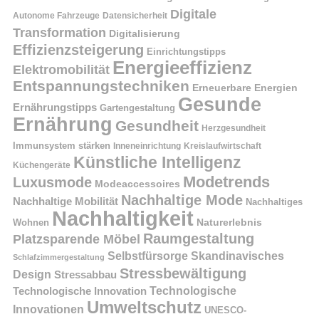
Digitale
Autonome Fahrzeuge
Datensicherheit
Transformation
Digitalisierung
Effizienzsteigerung
Einrichtungstipps
Energieeffizienz
Elektromobilität
Entspannungstechniken
Erneuerbare Energien
Gesunde
Ernährungstipps
Gartengestaltung
Ernährung
Gesundheit
Herzgesundheit
Immunsystem stärken
Kreislaufwirtschaft
Inneneinrichtung
Künstliche Intelligenz
Küchengeräte
Modetrends
Luxusmode
Modeaccessoires
Nachhaltige Mode
Nachhaltige Mobilität
Nachhaltiges
Nachhaltigkeit
Naturerlebnis
Wohnen
Raumgestaltung
Platzsparende Möbel
Selbstfürsorge
Skandinavisches
Schlafzimmergestaltung
Stressbewältigung
Design
Stressabbau
Technologische Innovation
Technologische
Umweltschutz
Innovationen
UNESCO-