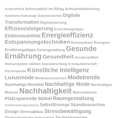
Achtsamkeit im Alltag
Achtsamkeitstraining
Achtsamkeit
Digitale
Autonome Fahrzeuge
Datensicherheit
Transformation
Digitalisierung
Effizienzsteigerung
Einrichtungstipps
Energieeffizienz
Elektromobilität
Entspannungstechniken
Erneuerbare Energien
Gesunde
Ernährungstipps
Gartengestaltung
Ernährung
Gesundheit
Herzgesundheit
Immunsystem stärken
Kreislaufwirtschaft
Inneneinrichtung
Künstliche Intelligenz
Küchengeräte
Modetrends
Luxusmode
Modeaccessoires
Nachhaltige Mode
Nachhaltige Mobilität
Nachhaltiges
Nachhaltigkeit
Naturerlebnis
Wohnen
Raumgestaltung
Platzsparende Möbel
Selbstfürsorge
Skandinavisches
Schlafzimmergestaltung
Stressbewältigung
Design
Stressabbau
Technologische Innovation
Technologische