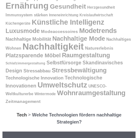
Ernährung
Gesundheit
Herzgesundheit
Immunsystem stärken
Kreislaufwirtschaft
Inneneinrichtung
Künstliche Intelligenz
Küchengeräte
Modetrends
Luxusmode
Modeaccessoires
Nachhaltige Mode
Nachhaltige Mobilität
Nachhaltiges
Nachhaltigkeit
Naturerlebnis
Wohnen
Raumgestaltung
Platzsparende Möbel
Selbstfürsorge
Skandinavisches
Schlafzimmergestaltung
Stressbewältigung
Design
Stressabbau
Technologische Innovation
Technologische
Umweltschutz
Innovationen
UNESCO-
Wohnraumgestaltung
Weltkulturerbe
Wintermode
Zeitmanagement
Tech
>
Welche Technologien fördern nachhaltige
Strategien?