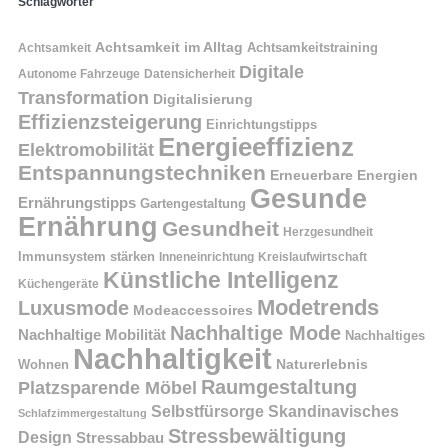
Schlagwörter
Achtsamkeit im Alltag
Achtsamkeitstraining
Achtsamkeit
Digitale
Autonome Fahrzeuge
Datensicherheit
Transformation
Digitalisierung
Effizienzsteigerung
Einrichtungstipps
Energieeffizienz
Elektromobilität
Entspannungstechniken
Erneuerbare Energien
Gesunde
Ernährungstipps
Gartengestaltung
Ernährung
Gesundheit
Herzgesundheit
Immunsystem stärken
Kreislaufwirtschaft
Inneneinrichtung
Künstliche Intelligenz
Küchengeräte
Modetrends
Luxusmode
Modeaccessoires
Nachhaltige Mode
Nachhaltige Mobilität
Nachhaltiges
Nachhaltigkeit
Naturerlebnis
Wohnen
Raumgestaltung
Platzsparende Möbel
Selbstfürsorge
Skandinavisches
Schlafzimmergestaltung
Stressbewältigung
Design
Stressabbau