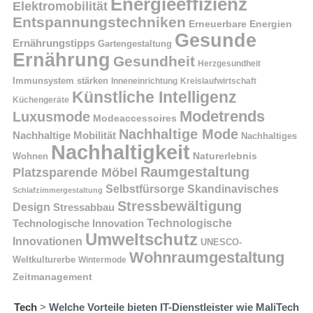
Energieeffizienz
Elektromobilität
Entspannungstechniken
Erneuerbare Energien
Gesunde
Ernährungstipps
Gartengestaltung
Ernährung
Gesundheit
Herzgesundheit
Immunsystem stärken
Kreislaufwirtschaft
Inneneinrichtung
Künstliche Intelligenz
Küchengeräte
Modetrends
Luxusmode
Modeaccessoires
Nachhaltige Mode
Nachhaltige Mobilität
Nachhaltiges
Nachhaltigkeit
Naturerlebnis
Wohnen
Raumgestaltung
Platzsparende Möbel
Selbstfürsorge
Skandinavisches
Schlafzimmergestaltung
Stressbewältigung
Design
Stressabbau
Technologische Innovation
Technologische
Umweltschutz
Innovationen
UNESCO-
Wohnraumgestaltung
Weltkulturerbe
Wintermode
Zeitmanagement
Tech
>
Welche Vorteile bieten IT-Dienstleister wie MaliTech