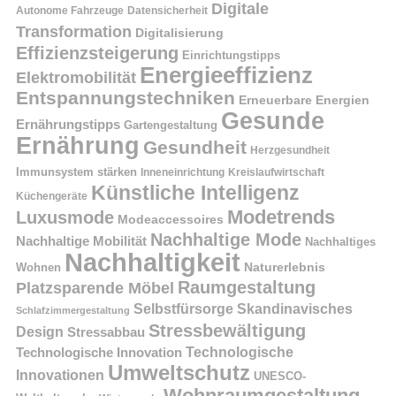
Digitale
Autonome Fahrzeuge
Datensicherheit
Transformation
Digitalisierung
Effizienzsteigerung
Einrichtungstipps
Energieeffizienz
Elektromobilität
Entspannungstechniken
Erneuerbare Energien
Gesunde
Ernährungstipps
Gartengestaltung
Ernährung
Gesundheit
Herzgesundheit
Immunsystem stärken
Kreislaufwirtschaft
Inneneinrichtung
Künstliche Intelligenz
Küchengeräte
Modetrends
Luxusmode
Modeaccessoires
Nachhaltige Mode
Nachhaltige Mobilität
Nachhaltiges
Nachhaltigkeit
Naturerlebnis
Wohnen
Raumgestaltung
Platzsparende Möbel
Selbstfürsorge
Skandinavisches
Schlafzimmergestaltung
Stressbewältigung
Design
Stressabbau
Technologische Innovation
Technologische
Umweltschutz
Innovationen
UNESCO-
Wohnraumgestaltung