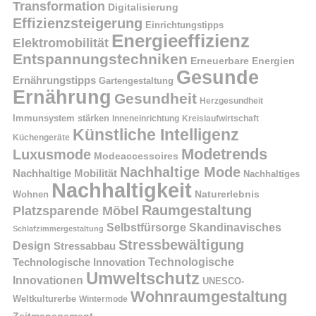
Transformation
Digitalisierung
Effizienzsteigerung
Einrichtungstipps
Energieeffizienz
Elektromobilität
Entspannungstechniken
Erneuerbare Energien
Gesunde
Ernährungstipps
Gartengestaltung
Ernährung
Gesundheit
Herzgesundheit
Immunsystem stärken
Kreislaufwirtschaft
Inneneinrichtung
Künstliche Intelligenz
Küchengeräte
Modetrends
Luxusmode
Modeaccessoires
Nachhaltige Mode
Nachhaltige Mobilität
Nachhaltiges
Nachhaltigkeit
Naturerlebnis
Wohnen
Raumgestaltung
Platzsparende Möbel
Selbstfürsorge
Skandinavisches
Schlafzimmergestaltung
Stressbewältigung
Design
Stressabbau
Technologische Innovation
Technologische
Umweltschutz
Innovationen
UNESCO-
Wohnraumgestaltung
Weltkulturerbe
Wintermode