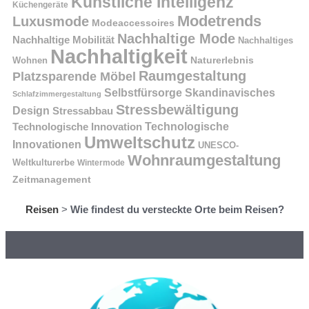
Künstliche Intelligenz
Küchengeräte
Modetrends
Luxusmode
Modeaccessoires
Nachhaltige Mode
Nachhaltige Mobilität
Nachhaltiges
Nachhaltigkeit
Naturerlebnis
Wohnen
Raumgestaltung
Platzsparende Möbel
Selbstfürsorge
Skandinavisches
Schlafzimmergestaltung
Stressbewältigung
Design
Stressabbau
Technologische Innovation
Technologische
Umweltschutz
Innovationen
UNESCO-
Wohnraumgestaltung
Weltkulturerbe
Wintermode
Zeitmanagement
Reisen
>
Wie findest du versteckte Orte beim Reisen?