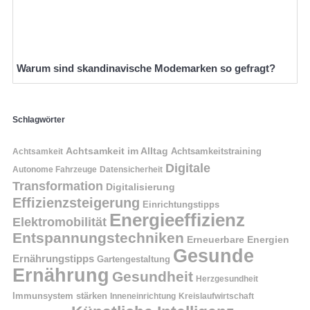
Warum sind skandinavische Modemarken so gefragt?
Schlagwörter
Achtsamkeit im Alltag
Achtsamkeitstraining
Achtsamkeit
Digitale
Autonome Fahrzeuge
Datensicherheit
Transformation
Digitalisierung
Effizienzsteigerung
Einrichtungstipps
Energieeffizienz
Elektromobilität
Entspannungstechniken
Erneuerbare Energien
Gesunde
Ernährungstipps
Gartengestaltung
Ernährung
Gesundheit
Herzgesundheit
Immunsystem stärken
Kreislaufwirtschaft
Inneneinrichtung