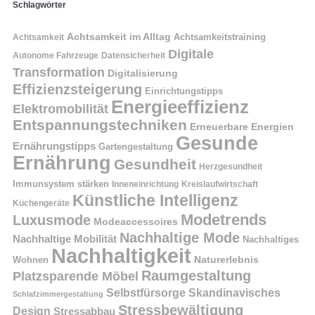
Schlagwörter
Achtsamkeit im Alltag
Achtsamkeitstraining
Achtsamkeit
Digitale
Autonome Fahrzeuge
Datensicherheit
Transformation
Digitalisierung
Effizienzsteigerung
Einrichtungstipps
Energieeffizienz
Elektromobilität
Entspannungstechniken
Erneuerbare Energien
Gesunde
Ernährungstipps
Gartengestaltung
Ernährung
Gesundheit
Herzgesundheit
Immunsystem stärken
Kreislaufwirtschaft
Inneneinrichtung
Künstliche Intelligenz
Küchengeräte
Modetrends
Luxusmode
Modeaccessoires
Nachhaltige Mode
Nachhaltige Mobilität
Nachhaltiges
Nachhaltigkeit
Naturerlebnis
Wohnen
Raumgestaltung
Platzsparende Möbel
Selbstfürsorge
Skandinavisches
Schlafzimmergestaltung
Stressbewältigung
Design
Stressabbau