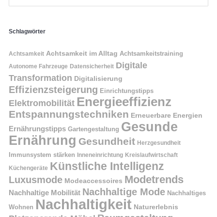
Schlagwörter
Achtsamkeit im Alltag
Achtsamkeitstraining
Achtsamkeit
Digitale
Autonome Fahrzeuge
Datensicherheit
Transformation
Digitalisierung
Effizienzsteigerung
Einrichtungstipps
Energieeffizienz
Elektromobilität
Entspannungstechniken
Erneuerbare Energien
Gesunde
Ernährungstipps
Gartengestaltung
Ernährung
Gesundheit
Herzgesundheit
Immunsystem stärken
Kreislaufwirtschaft
Inneneinrichtung
Künstliche Intelligenz
Küchengeräte
Modetrends
Luxusmode
Modeaccessoires
Nachhaltige Mode
Nachhaltige Mobilität
Nachhaltiges
Nachhaltigkeit
Naturerlebnis
Wohnen