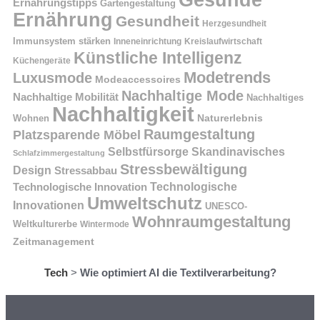
Ernährungstipps
Gartengestaltung
Ernährung
Gesundheit
Herzgesundheit
Immunsystem stärken
Kreislaufwirtschaft
Inneneinrichtung
Künstliche Intelligenz
Küchengeräte
Modetrends
Luxusmode
Modeaccessoires
Nachhaltige Mode
Nachhaltige Mobilität
Nachhaltiges
Nachhaltigkeit
Naturerlebnis
Wohnen
Raumgestaltung
Platzsparende Möbel
Selbstfürsorge
Skandinavisches
Schlafzimmergestaltung
Stressbewältigung
Design
Stressabbau
Technologische Innovation
Technologische
Umweltschutz
Innovationen
UNESCO-
Wohnraumgestaltung
Weltkulturerbe
Wintermode
Zeitmanagement
Tech
>
Wie optimiert AI die Textilverarbeitung?