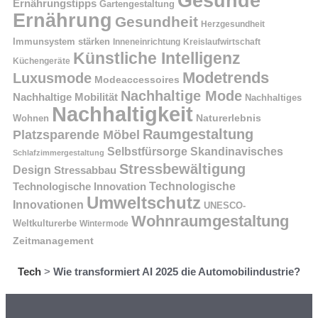
Gesunde
Ernährungstipps
Gartengestaltung
Ernährung
Gesundheit
Herzgesundheit
Immunsystem stärken
Kreislaufwirtschaft
Inneneinrichtung
Künstliche Intelligenz
Küchengeräte
Modetrends
Luxusmode
Modeaccessoires
Nachhaltige Mode
Nachhaltige Mobilität
Nachhaltiges
Nachhaltigkeit
Naturerlebnis
Wohnen
Raumgestaltung
Platzsparende Möbel
Selbstfürsorge
Skandinavisches
Schlafzimmergestaltung
Stressbewältigung
Design
Stressabbau
Technologische Innovation
Technologische
Umweltschutz
Innovationen
UNESCO-
Wohnraumgestaltung
Weltkulturerbe
Wintermode
Zeitmanagement
Tech
>
Wie transformiert AI 2025 die Automobilindustrie?