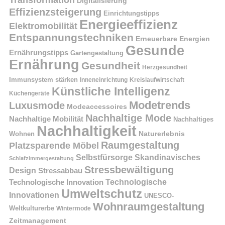
Digitalisierung
Effizienzsteigerung
Einrichtungstipps
Energieeffizienz
Elektromobilität
Entspannungstechniken
Erneuerbare Energien
Gesunde
Ernährungstipps
Gartengestaltung
Ernährung
Gesundheit
Herzgesundheit
Immunsystem stärken
Kreislaufwirtschaft
Inneneinrichtung
Künstliche Intelligenz
Küchengeräte
Modetrends
Luxusmode
Modeaccessoires
Nachhaltige Mode
Nachhaltige Mobilität
Nachhaltiges
Nachhaltigkeit
Naturerlebnis
Wohnen
Raumgestaltung
Platzsparende Möbel
Selbstfürsorge
Skandinavisches
Schlafzimmergestaltung
Stressbewältigung
Design
Stressabbau
Technologische Innovation
Technologische
Umweltschutz
Innovationen
UNESCO-
Wohnraumgestaltung
Weltkulturerbe
Wintermode
Zeitmanagement