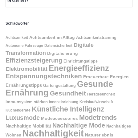
erstellen?
Schlagwörter
Achtsamkeit im Alltag
Achtsamkeitstraining
Achtsamkeit
Digitale
Autonome Fahrzeuge
Datensicherheit
Transformation
Digitalisierung
Effizienzsteigerung
Einrichtungstipps
Energieeffizienz
Elektromobilität
Entspannungstechniken
Erneuerbare Energien
Gesunde
Ernährungstipps
Gartengestaltung
Ernährung
Gesundheit
Herzgesundheit
Immunsystem stärken
Kreislaufwirtschaft
Inneneinrichtung
Künstliche Intelligenz
Küchengeräte
Modetrends
Luxusmode
Modeaccessoires
Nachhaltige Mode
Nachhaltige Mobilität
Nachhaltiges
Nachhaltigkeit
Naturerlebnis
Wohnen