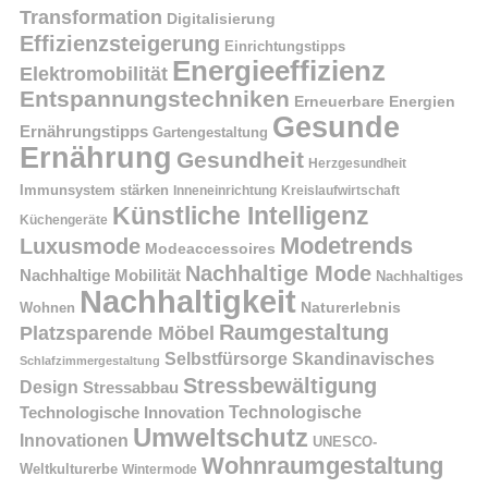
Transformation
Digitalisierung
Effizienzsteigerung
Einrichtungstipps
Energieeffizienz
Elektromobilität
Entspannungstechniken
Erneuerbare Energien
Gesunde
Ernährungstipps
Gartengestaltung
Ernährung
Gesundheit
Herzgesundheit
Immunsystem stärken
Kreislaufwirtschaft
Inneneinrichtung
Künstliche Intelligenz
Küchengeräte
Modetrends
Luxusmode
Modeaccessoires
Nachhaltige Mode
Nachhaltige Mobilität
Nachhaltiges
Nachhaltigkeit
Naturerlebnis
Wohnen
Raumgestaltung
Platzsparende Möbel
Selbstfürsorge
Skandinavisches
Schlafzimmergestaltung
Stressbewältigung
Design
Stressabbau
Technologische Innovation
Technologische
Umweltschutz
Innovationen
UNESCO-
Wohnraumgestaltung
Weltkulturerbe
Wintermode