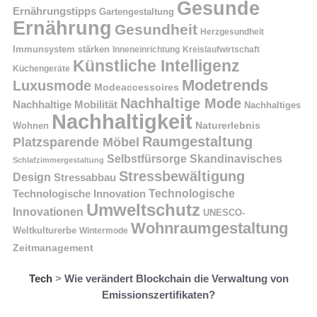
Gesunde
Ernährungstipps
Gartengestaltung
Ernährung
Gesundheit
Herzgesundheit
Immunsystem stärken
Kreislaufwirtschaft
Inneneinrichtung
Künstliche Intelligenz
Küchengeräte
Modetrends
Luxusmode
Modeaccessoires
Nachhaltige Mode
Nachhaltige Mobilität
Nachhaltiges
Nachhaltigkeit
Naturerlebnis
Wohnen
Raumgestaltung
Platzsparende Möbel
Selbstfürsorge
Skandinavisches
Schlafzimmergestaltung
Stressbewältigung
Design
Stressabbau
Technologische Innovation
Technologische
Umweltschutz
Innovationen
UNESCO-
Wohnraumgestaltung
Weltkulturerbe
Wintermode
Zeitmanagement
Tech
>
Wie verändert Blockchain die Verwaltung von
Emissionszertifikaten?