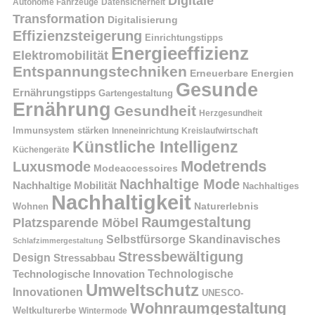
Digitale
Autonome Fahrzeuge
Datensicherheit
Transformation
Digitalisierung
Effizienzsteigerung
Einrichtungstipps
Energieeffizienz
Elektromobilität
Entspannungstechniken
Erneuerbare Energien
Gesunde
Ernährungstipps
Gartengestaltung
Ernährung
Gesundheit
Herzgesundheit
Immunsystem stärken
Kreislaufwirtschaft
Inneneinrichtung
Künstliche Intelligenz
Küchengeräte
Modetrends
Luxusmode
Modeaccessoires
Nachhaltige Mode
Nachhaltige Mobilität
Nachhaltiges
Nachhaltigkeit
Naturerlebnis
Wohnen
Raumgestaltung
Platzsparende Möbel
Selbstfürsorge
Skandinavisches
Schlafzimmergestaltung
Stressbewältigung
Design
Stressabbau
Technologische Innovation
Technologische
Umweltschutz
Innovationen
UNESCO-
Wohnraumgestaltung
Weltkulturerbe
Wintermode