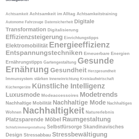
Achtsamkeit im Alltag
Achtsamkeitstraining
Achtsamkeit
Digitale
Autonome Fahrzeuge
Datensicherheit
Transformation
Digitalisierung
Effizienzsteigerung
Einrichtungstipps
Energieeffizienz
Elektromobilität
Entspannungstechniken
Erneuerbare Energien
Gesunde
Ernährungstipps
Gartengestaltung
Ernährung
Gesundheit
Herzgesundheit
Immunsystem stärken
Kreislaufwirtschaft
Inneneinrichtung
Künstliche Intelligenz
Küchengeräte
Modetrends
Luxusmode
Modeaccessoires
Nachhaltige Mode
Nachhaltige Mobilität
Nachhaltiges
Nachhaltigkeit
Naturerlebnis
Wohnen
Raumgestaltung
Platzsparende Möbel
Selbstfürsorge
Skandinavisches
Schlafzimmergestaltung
Stressbewältigung
Design
Stressabbau