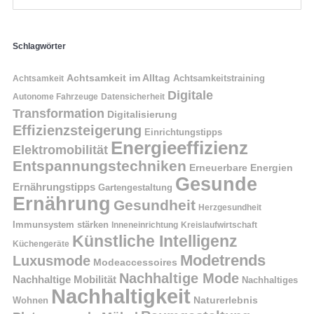
Schlagwörter
Achtsamkeit im Alltag
Achtsamkeitstraining
Achtsamkeit
Digitale
Autonome Fahrzeuge
Datensicherheit
Transformation
Digitalisierung
Effizienzsteigerung
Einrichtungstipps
Energieeffizienz
Elektromobilität
Entspannungstechniken
Erneuerbare Energien
Gesunde
Ernährungstipps
Gartengestaltung
Ernährung
Gesundheit
Herzgesundheit
Immunsystem stärken
Kreislaufwirtschaft
Inneneinrichtung
Künstliche Intelligenz
Küchengeräte
Modetrends
Luxusmode
Modeaccessoires
Nachhaltige Mode
Nachhaltige Mobilität
Nachhaltiges
Nachhaltigkeit
Naturerlebnis
Wohnen