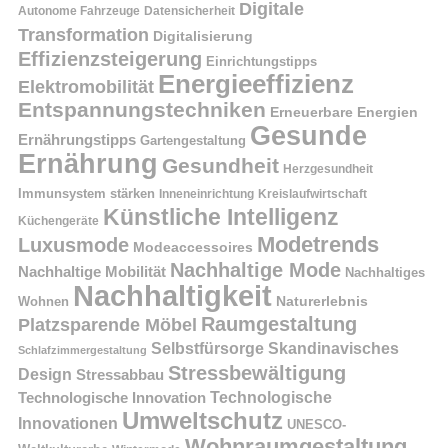
Digitale
Autonome Fahrzeuge
Datensicherheit
Transformation
Digitalisierung
Effizienzsteigerung
Einrichtungstipps
Energieeffizienz
Elektromobilität
Entspannungstechniken
Erneuerbare Energien
Gesunde
Ernährungstipps
Gartengestaltung
Ernährung
Gesundheit
Herzgesundheit
Immunsystem stärken
Kreislaufwirtschaft
Inneneinrichtung
Künstliche Intelligenz
Küchengeräte
Modetrends
Luxusmode
Modeaccessoires
Nachhaltige Mode
Nachhaltige Mobilität
Nachhaltiges
Nachhaltigkeit
Naturerlebnis
Wohnen
Raumgestaltung
Platzsparende Möbel
Selbstfürsorge
Skandinavisches
Schlafzimmergestaltung
Stressbewältigung
Design
Stressabbau
Technologische Innovation
Technologische
Umweltschutz
Innovationen
UNESCO-
Wohnraumgestaltung