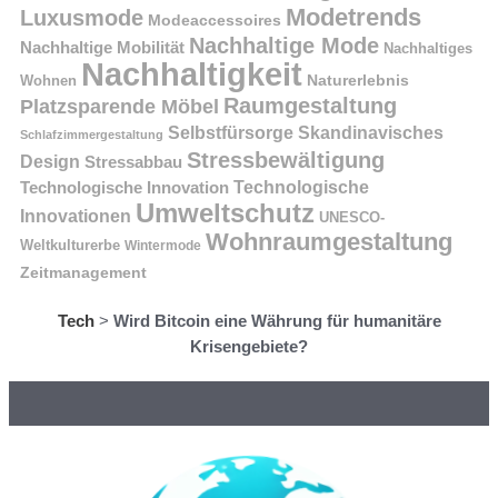
Modetrends
Luxusmode
Modeaccessoires
Nachhaltige Mode
Nachhaltige Mobilität
Nachhaltiges
Nachhaltigkeit
Naturerlebnis
Wohnen
Raumgestaltung
Platzsparende Möbel
Selbstfürsorge
Skandinavisches
Schlafzimmergestaltung
Stressbewältigung
Design
Stressabbau
Technologische Innovation
Technologische
Umweltschutz
Innovationen
UNESCO-
Wohnraumgestaltung
Weltkulturerbe
Wintermode
Zeitmanagement
Tech
>
Wird Bitcoin eine Währung für humanitäre
Krisengebiete?