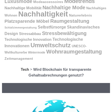
Modetrends
Luxusmode
Modeaccessoires
Nachhaltige Mode
Nachhaltige Mobilität
Nachhaltiges
Nachhaltigkeit
Naturerlebnis
Wohnen
Raumgestaltung
Platzsparende Möbel
Selbstfürsorge
Skandinavisches
Schlafzimmergestaltung
Stressbewältigung
Design
Stressabbau
Technologische Innovation
Technologische
Umweltschutz
Innovationen
UNESCO-
Wohnraumgestaltung
Weltkulturerbe
Wintermode
Zeitmanagement
Tech
>
Wird Blockchain für transparente
Gehaltsabrechnungen genutzt?