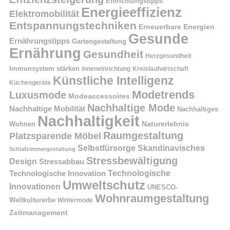
Einrichtungstipps
Energieeffizienz
Elektromobilität
Entspannungstechniken
Erneuerbare Energien
Gesunde
Ernährungstipps
Gartengestaltung
Ernährung
Gesundheit
Herzgesundheit
Immunsystem stärken
Kreislaufwirtschaft
Inneneinrichtung
Künstliche Intelligenz
Küchengeräte
Modetrends
Luxusmode
Modeaccessoires
Nachhaltige Mode
Nachhaltige Mobilität
Nachhaltiges
Nachhaltigkeit
Naturerlebnis
Wohnen
Raumgestaltung
Platzsparende Möbel
Selbstfürsorge
Skandinavisches
Schlafzimmergestaltung
Stressbewältigung
Design
Stressabbau
Technologische Innovation
Technologische
Umweltschutz
Innovationen
UNESCO-
Wohnraumgestaltung
Weltkulturerbe
Wintermode
Zeitmanagement