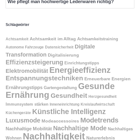
Wie pflegt man hochwertige Lederwaren richtig?
Schlagwörter
Achtsamkeit im Alltag
Achtsamkeitstraining
Achtsamkeit
Digitale
Autonome Fahrzeuge
Datensicherheit
Transformation
Digitalisierung
Effizienzsteigerung
Einrichtungstipps
Energieeffizienz
Elektromobilität
Entspannungstechniken
Erneuerbare Energien
Gesunde
Ernährungstipps
Gartengestaltung
Ernährung
Gesundheit
Herzgesundheit
Immunsystem stärken
Kreislaufwirtschaft
Inneneinrichtung
Künstliche Intelligenz
Küchengeräte
Modetrends
Luxusmode
Modeaccessoires
Nachhaltige Mode
Nachhaltige Mobilität
Nachhaltiges
Nachhaltigkeit
Naturerlebnis
Wohnen