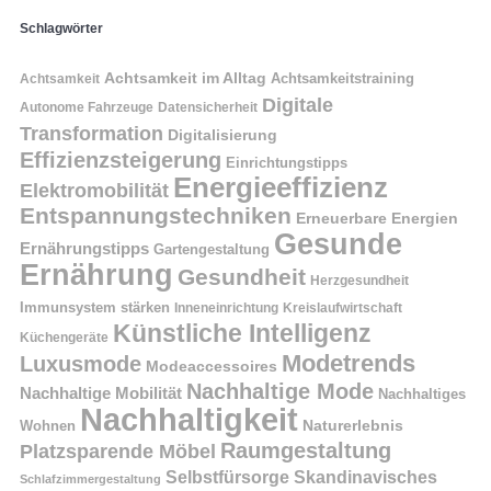
Schlagwörter
Achtsamkeit im Alltag
Achtsamkeitstraining
Achtsamkeit
Digitale
Autonome Fahrzeuge
Datensicherheit
Transformation
Digitalisierung
Effizienzsteigerung
Einrichtungstipps
Energieeffizienz
Elektromobilität
Entspannungstechniken
Erneuerbare Energien
Gesunde
Ernährungstipps
Gartengestaltung
Ernährung
Gesundheit
Herzgesundheit
Immunsystem stärken
Kreislaufwirtschaft
Inneneinrichtung
Künstliche Intelligenz
Küchengeräte
Modetrends
Luxusmode
Modeaccessoires
Nachhaltige Mode
Nachhaltige Mobilität
Nachhaltiges
Nachhaltigkeit
Naturerlebnis
Wohnen
Raumgestaltung
Platzsparende Möbel
Selbstfürsorge
Skandinavisches
Schlafzimmergestaltung