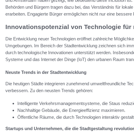
und Amsterdam haben gezeigt, wie bedeutend diese Inclusion ist. 
Behörden und Bürgern tragen dazu bei, das Verständnis für loka
erarbeiten. Engagierte Bürger ermöglichen nicht nur eine besser
Innovationspotenzial von Technologie für 
Die Entwicklung neuer Technologien eröffnet zahlreiche Möglichkei
Umgebungen. Im Bereich der Stadtentwicklung zeichnen sich immer
durch technologische Innovationen unterstützt werden. Insbesonde
Systeme und das Internet der Dinge (IoT) den urbanen Raum tran
Neuste Trends in der Stadtentwicklung
Die heutigen Städte integrieren zunehmend umweltfreundliche Tec
verbessern. Zu den neusten Trends gehören:
Intelligente Verkehrsmanagementsysteme, die Staus reduzi
Nachhaltige Gebäude, die Energieeffizienz maximieren.
Öffentliche Räume, die durch Technologien interaktiv gestal
Startups und Unternehmen, die die Stadtgestaltung revolutio