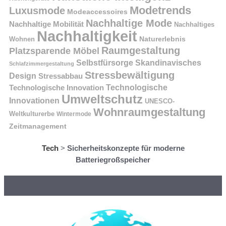
Modetrends
Luxusmode
Modeaccessoires
Nachhaltige Mode
Nachhaltige Mobilität
Nachhaltiges
Nachhaltigkeit
Naturerlebnis
Wohnen
Raumgestaltung
Platzsparende Möbel
Selbstfürsorge
Skandinavisches
Schlafzimmergestaltung
Stressbewältigung
Design
Stressabbau
Technologische Innovation
Technologische
Umweltschutz
Innovationen
UNESCO-
Wohnraumgestaltung
Weltkulturerbe
Wintermode
Zeitmanagement
Tech
>
Sicherheitskonzepte für moderne
Batteriegroßspeicher