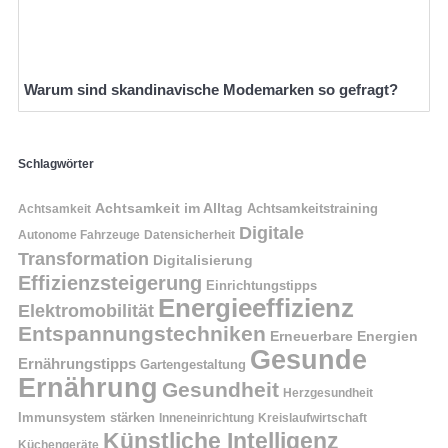
Warum sind skandinavische Modemarken so gefragt?
Schlagwörter
Achtsamkeit im Alltag
Achtsamkeitstraining
Achtsamkeit
Digitale
Autonome Fahrzeuge
Datensicherheit
Transformation
Digitalisierung
Effizienzsteigerung
Einrichtungstipps
Energieeffizienz
Elektromobilität
Entspannungstechniken
Erneuerbare Energien
Gesunde
Ernährungstipps
Gartengestaltung
Ernährung
Gesundheit
Herzgesundheit
Immunsystem stärken
Kreislaufwirtschaft
Inneneinrichtung
Künstliche Intelligenz
Küchengeräte