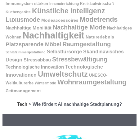
Immunsystem stärken
Kreislaufwirtschaft
Inneneinrichtung
Künstliche Intelligenz
Küchengeräte
Modetrends
Luxusmode
Modeaccessoires
Nachhaltige Mode
Nachhaltige Mobilität
Nachhaltiges
Nachhaltigkeit
Naturerlebnis
Wohnen
Raumgestaltung
Platzsparende Möbel
Selbstfürsorge
Skandinavisches
Schlafzimmergestaltung
Stressbewältigung
Design
Stressabbau
Technologische Innovation
Technologische
Umweltschutz
Innovationen
UNESCO-
Wohnraumgestaltung
Weltkulturerbe
Wintermode
Zeitmanagement
Tech
>
Wie fördert AI nachhaltige Stadtplanung?