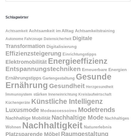
Schlagwörter
Achtsamkeit im Alltag
Achtsamkeitstraining
Achtsamkeit
Digitale
Autonome Fahrzeuge
Datensicherheit
Transformation
Digitalisierung
Effizienzsteigerung
Einrichtungstipps
Energieeffizienz
Elektromobilität
Entspannungstechniken
Erneuerbare Energien
Gesunde
Ernährungstipps
Gartengestaltung
Ernährung
Gesundheit
Herzgesundheit
Immunsystem stärken
Kreislaufwirtschaft
Inneneinrichtung
Künstliche Intelligenz
Küchengeräte
Modetrends
Luxusmode
Modeaccessoires
Nachhaltige Mode
Nachhaltige Mobilität
Nachhaltiges
Nachhaltigkeit
Naturerlebnis
Wohnen
Raumgestaltung
Platzsparende Möbel