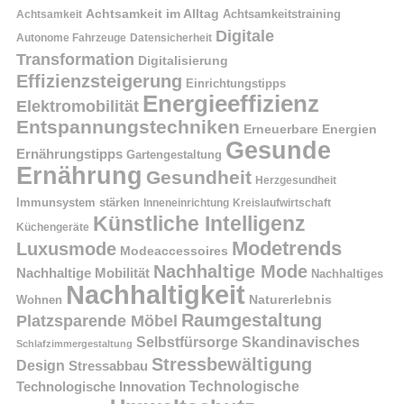
Achtsamkeit im Alltag
Achtsamkeitstraining
Achtsamkeit
Digitale
Autonome Fahrzeuge
Datensicherheit
Transformation
Digitalisierung
Effizienzsteigerung
Einrichtungstipps
Energieeffizienz
Elektromobilität
Entspannungstechniken
Erneuerbare Energien
Gesunde
Ernährungstipps
Gartengestaltung
Ernährung
Gesundheit
Herzgesundheit
Immunsystem stärken
Kreislaufwirtschaft
Inneneinrichtung
Künstliche Intelligenz
Küchengeräte
Modetrends
Luxusmode
Modeaccessoires
Nachhaltige Mode
Nachhaltige Mobilität
Nachhaltiges
Nachhaltigkeit
Naturerlebnis
Wohnen
Raumgestaltung
Platzsparende Möbel
Selbstfürsorge
Skandinavisches
Schlafzimmergestaltung
Stressbewältigung
Design
Stressabbau
Technologische Innovation
Technologische