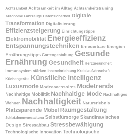
Achtsamkeit im Alltag
Achtsamkeitstraining
Achtsamkeit
Digitale
Autonome Fahrzeuge
Datensicherheit
Transformation
Digitalisierung
Effizienzsteigerung
Einrichtungstipps
Energieeffizienz
Elektromobilität
Entspannungstechniken
Erneuerbare Energien
Gesunde
Ernährungstipps
Gartengestaltung
Ernährung
Gesundheit
Herzgesundheit
Immunsystem stärken
Kreislaufwirtschaft
Inneneinrichtung
Künstliche Intelligenz
Küchengeräte
Modetrends
Luxusmode
Modeaccessoires
Nachhaltige Mode
Nachhaltige Mobilität
Nachhaltiges
Nachhaltigkeit
Naturerlebnis
Wohnen
Raumgestaltung
Platzsparende Möbel
Selbstfürsorge
Skandinavisches
Schlafzimmergestaltung
Stressbewältigung
Design
Stressabbau
Technologische Innovation
Technologische