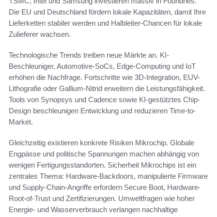
TSMC, Intel und Samsung investieren massiv in Foundries.
Die EU und Deutschland fördern lokale Kapazitäten, damit Ihre
Lieferketten stabiler werden und Halbleiter-Chancen für lokale
Zulieferer wachsen.
Technologische Trends treiben neue Märkte an. KI-
Beschleuniger, Automotive-SoCs, Edge-Computing und IoT
erhöhen die Nachfrage. Fortschritte wie 3D-Integration, EUV-
Lithografie oder Gallium-Nitrid erweitern die Leistungsfähigkeit.
Tools von Synopsys und Cadence sowie KI-gestütztes Chip-
Design beschleunigen Entwicklung und reduzieren Time-to-
Market.
Gleichzeitig existieren konkrete Risiken Mikrochip. Globale
Engpässe und politische Spannungen machen abhängig von
wenigen Fertigungsstandorten. Sicherheit Mikrochips ist ein
zentrales Thema: Hardware-Backdoors, manipulierte Firmware
und Supply-Chain-Angriffe erfordern Secure Boot, Hardware-
Root-of-Trust und Zertifizierungen. Umweltfragen wie hoher
Energie- und Wasserverbrauch verlangen nachhaltige