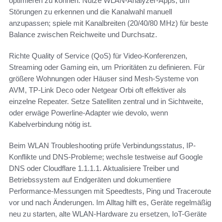
optimieren zu können. Nutze WLAN-Analyzer-Apps, um
Störungen zu erkennen und die Kanalwahl manuell
anzupassen; spiele mit Kanalbreiten (20/40/80 MHz) für beste
Balance zwischen Reichweite und Durchsatz.
Richte Quality of Service (QoS) für Video-Konferenzen,
Streaming oder Gaming ein, um Prioritäten zu definieren. Für
größere Wohnungen oder Häuser sind Mesh-Systeme von
AVM, TP-Link Deco oder Netgear Orbi oft effektiver als
einzelne Repeater. Setze Satelliten zentral und in Sichtweite,
oder erwäge Powerline-Adapter wie devolo, wenn
Kabelverbindung nötig ist.
Beim WLAN Troubleshooting prüfe Verbindungsstatus, IP-
Konflikte und DNS-Probleme; wechsle testweise auf Google
DNS oder Cloudflare 1.1.1.1. Aktualisiere Treiber und
Betriebssystem auf Endgeräten und dokumentiere
Performance-Messungen mit Speedtests, Ping und Traceroute
vor und nach Änderungen. Im Alltag hilft es, Geräte regelmäßig
neu zu starten, alte WLAN-Hardware zu ersetzen, IoT-Geräte