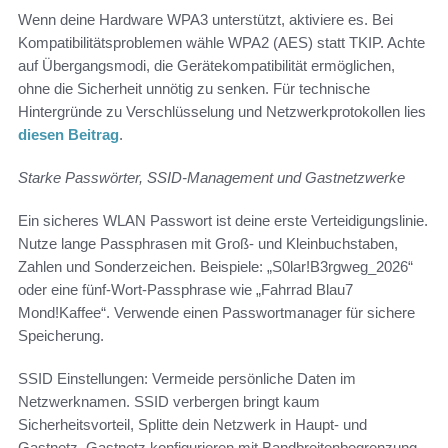
Wenn deine Hardware WPA3 unterstützt, aktiviere es. Bei
Kompatibilitätsproblemen wähle WPA2 (AES) statt TKIP. Achte
auf Übergangsmodi, die Gerätekompatibilität ermöglichen,
ohne die Sicherheit unnötig zu senken. Für technische
Hintergründe zu Verschlüsselung und Netzwerkprotokollen lies
diesen Beitrag
.
Starke Passwörter, SSID-Management und Gastnetzwerke
Ein sicheres WLAN Passwort ist deine erste Verteidigungslinie.
Nutze lange Passphrasen mit Groß- und Kleinbuchstaben,
Zahlen und Sonderzeichen. Beispiele: „S0lar!B3rgweg_2026“
oder eine fünf-Wort-Passphrase wie „Fahrrad Blau7
Mond!Kaffee“. Verwende einen Passwortmanager für sichere
Speicherung.
SSID Einstellungen: Vermeide persönliche Daten im
Netzwerknamen. SSID verbergen bringt kaum
Sicherheitsvorteil, Splitte dein Netzwerk in Haupt- und
Gastnetz. Gastnetz konfigurieren mit Bandbreitenbegrenzung