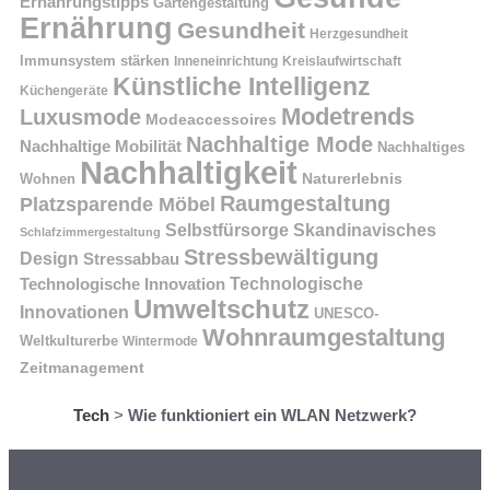
Ernährungstipps
Gartengestaltung
Ernährung
Gesundheit
Herzgesundheit
Immunsystem stärken
Kreislaufwirtschaft
Inneneinrichtung
Künstliche Intelligenz
Küchengeräte
Modetrends
Luxusmode
Modeaccessoires
Nachhaltige Mode
Nachhaltige Mobilität
Nachhaltiges
Nachhaltigkeit
Naturerlebnis
Wohnen
Raumgestaltung
Platzsparende Möbel
Selbstfürsorge
Skandinavisches
Schlafzimmergestaltung
Stressbewältigung
Design
Stressabbau
Technologische Innovation
Technologische
Umweltschutz
Innovationen
UNESCO-
Wohnraumgestaltung
Weltkulturerbe
Wintermode
Zeitmanagement
Tech
>
Wie funktioniert ein WLAN Netzwerk?