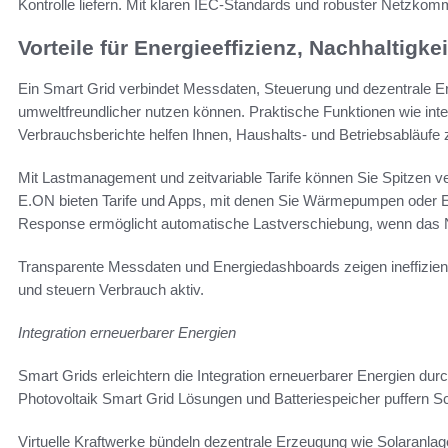
Kontrolle liefern. Mit klaren IEC-Standards und robuster Netzkommu
Vorteile für Energieeffizienz, Nachhaltigk
Ein Smart Grid verbindet Messdaten, Steuerung und dezentrale E
umweltfreundlicher nutzen können. Praktische Funktionen wie inte
Verbrauchsberichte helfen Ihnen, Haushalts- und Betriebsabläufe 
Mit Lastmanagement und zeitvariable Tarife können Sie Spitzen v
E.ON bieten Tarife und Apps, mit denen Sie Wärmepumpen oder El
Response ermöglicht automatische Lastverschiebung, wenn das N
Transparente Messdaten und Energiedashboards zeigen ineffizient
und steuern Verbrauch aktiv.
Integration erneuerbarer Energien
Smart Grids erleichtern die Integration erneuerbarer Energien durc
Photovoltaik Smart Grid Lösungen und Batteriespeicher puffern S
Virtuelle Kraftwerke bündeln dezentrale Erzeugung wie Solaranlag