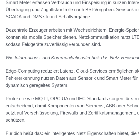
Smart Meter erfassen Verbrauch und Einspeisung in kurzen Interv
Übertragung und Zugriffskontrolle nach BSI-Vorgaben. Sensorik im 
SCADA und DMS steuert Schaltvorgänge.
Dezentrale Erzeuger arbeiten mit Wechselrichtern, Energie-Speic
können als mobile Speicher dienen. Netzkommunikation nutzt 
sodass Feldgeräte zuverlässig verbunden sind.
Wie Informations- und Kommunikationstechnik das Netz verwande
Edge-Computing reduziert Latenz, Cloud-Services ermöglichen ska
Fehlererkennung nutzen Daten aus Sensorik und Smart Meter für 
dynamisch geregeltes System.
Protokolle wie MQTT, OPC UA und IEC-Standards sorgen für struktu
entscheidend, damit Komponenten von Siemens, ABB oder Schne
setzt auf Verschlüsselung, Firewalls und Zertifikatsmanagemen
schützen.
Für dich heißt das: ein intelligentes Netz Eigenschaften bietet, di